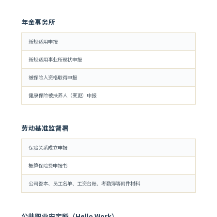
年金事务所
新规适用申报
新规适用事业所现状申报
被保险人资格取得申报
健康保险被扶养人（变更）申报
劳动基准监督署
保险关系成立申报
概算保险费申报书
公司誊本、员工名单、工资台账、考勤簿等附件材料
公共职业安定所（Hello Work）