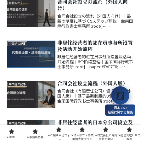
合同会社設立の流れ（外国人向
会社設立
け）
合同会社設立の流れ（外国人向け）｜最
新の制度に基づく9ステップ解説｜金榮国
際行政書士事務所 :root{ --
paper:#FAF7F0; --paper-alt:#F1EADA; --
ink:#20262B; --ink-soft:#5B...
非居住经营者的驻在员事务所设置
中国語の記事
及活动开始流程
非居住经营者的驻在员事务所设置及活动
开始流程｜6个阶段整理｜金荣国际行政书
士事务所 :root{ --paper:#FAF7F0; --
paper-alt:#F1EADA; --ink:#20262B; --ink-
soft:#5B6670...
合同会社设立流程（外国人版）
中国語の記事
合同会社（有限责任公司）设立流程（外
🧮
国人版）｜基于最新制度的9个步骤解读｜
金荣国际行政书士事务所 :root{ --
paper:#FAF7F0; --paper-alt:#F1EADA; --
日本での
ink:#20262B; --ink-soft:...
起業に関する相談
非居住经营者的日本分公司设立及
中国語の記事
事业开始流程
➤ご相談申込フォ
➤法人設立・事業
➤株式会社と合同
➤経営管理ビザの
非居住经营者的日本分公司设立及事业开
➤HOME
➤事務所概要
ーム
開始支援プラン
会社の違い
概要