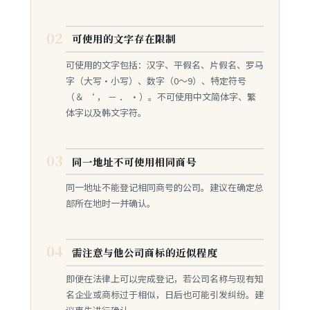
02
可使用的文字存在限制
可使用的文字包括：汉字、平假名、片假名、罗马
字（大写·小写）、数字（0～9）、特定符号
（＆ ‘ ， － ． ・）。不可使用中文简体字、繁
体字以及韩文字符。
03
同一地址不可使用相同商号
同一地址不能登记相同商号的公司。建议在确定总
部所在地时一并确认。
04
需注意与他公司商标的近似程度
即便在法律上可以完成登记，若公司名称与现有知
名企业或商标过于相似，日后也可能引发纠纷。建