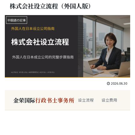
株式会社设立流程（外国人版）
中国語の記事
2026.06.30
金荣国际
行政书士事务所
设立流程
设立费用
所需