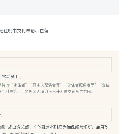
定证明书交付申请、在留
上常勤员工。
及持有“永住者”“日本人配偶者等”“永住者配偶者等”“定住
（法别表第一）的外国人原则上不计入该常勤员工范围。
上
额）或出资总额；个体经营者则须为确保经营场所、雇用职