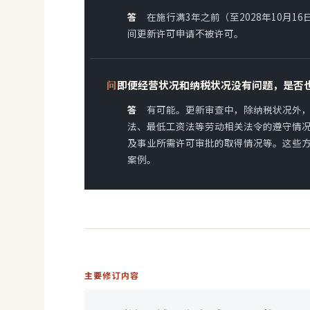
答
在施行满3年之前（至2028年10月
间更新许可申请不被许可。
问
即便经营状况和纳税状况没有问题，是否
答
有可能。更新审查中，除纳税状况外
法、最低工资法等劳动相关法令的遵守情
及事业所需许可审批的取得情况等。这些
案例。
主要修订内容